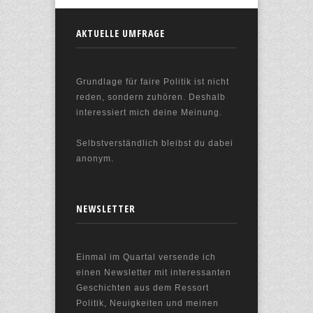
AKTUELLE UMFRAGE
Grundlage für faire Politik ist nicht
reden, sondern zuhören. Deshalb
interessiert mich deine Meinung.
Selbstverständlich bleibst du dabei
anonym.
NEWSLETTER
Einmal im Quartal versende ich
einen Newsletter mit interessanten
Geschichten aus dem Ressort
Politik, Neuigkeiten und meinen