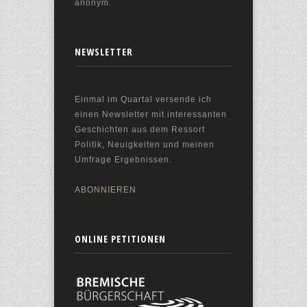
anonym.
NEWSLETTER
Einmal im Quartal versende ich
einen Newsletter mit interessanten
Geschichten aus dem Ressort
Politik, Neuigkeiten und meinen
Umfrage Ergebnissen.
ABONNIEREN
ONLINE PETITIONEN