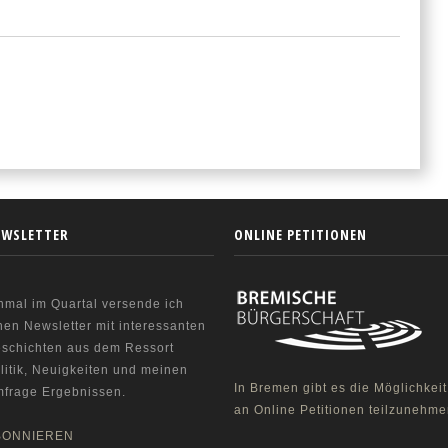
EWSLETTER
ONLINE PETITIONEN
nmal im Quartal versende ich
nen Newsletter mit interessanten
schichten aus dem Ressort
litik, Neuigkeiten und meinen
In Bremen gibt es die Möglichkeit
frage Ergebnissen.
an Online Petitionen teilzunehme
BONNIEREN