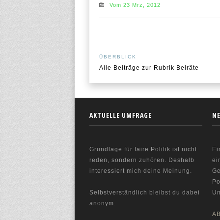
Vom 23 Mrz, 2012
ÜBERBLICK
Alle Beiträge zur Rubrik Beiräte
AKTUELLE UMFRAGE
N
Grundlage für faire Politik ist nicht
Ei
reden, sondern zuhören. Deshalb
ei
interessiert mich deine Meinung.
Ge
Po
Selbstverständlich bleibst du dabei
Um
anonym.
A