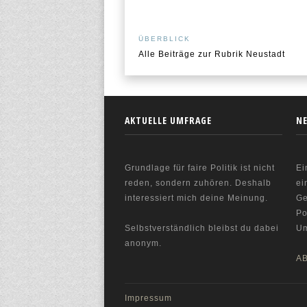
ÜBERBLICK
Alle Beiträge zur Rubrik Neustadt
AKTUELLE UMFRAGE
N
Grundlage für faire Politik ist nicht
Ei
reden, sondern zuhören. Deshalb
ei
interessiert mich deine Meinung.
Ge
Po
Selbstverständlich bleibst du dabei
Um
anonym.
A
Impressum