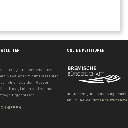
EWSLETTER
ONLINE PETITIONEN
nmal im Quartal versende ich
nen Newsletter mit interessanten
schichten aus dem Ressort
litik, Neuigkeiten und meinen
In Bremen gibt es die Möglichkeit
frage Ergebnissen.
an Online Petitionen teilzunehme
BONNIEREN