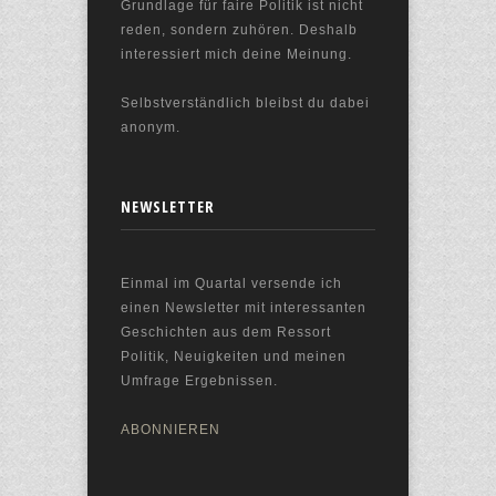
Grundlage für faire Politik ist nicht
reden, sondern zuhören. Deshalb
interessiert mich deine Meinung.
Selbstverständlich bleibst du dabei
anonym.
NEWSLETTER
Einmal im Quartal versende ich
einen Newsletter mit interessanten
Geschichten aus dem Ressort
Politik, Neuigkeiten und meinen
Umfrage Ergebnissen.
ABONNIEREN